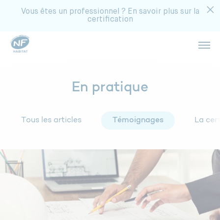
Vous êtes un professionnel ? En savoir plus sur la
certification
Ouvri
Réalisez des économies
Acheter un appartement
En pratique
Catégorie :
Témoignage
Bénéficiez d’une température idéale
Choisir un syndic
Tous les articles
Témoignages
La cer
Limitez les nuisances sonores
Rénover votre copropriété
Profitez d’une meilleure luminosité
Rénover votre maison
Gagnez en sécurité