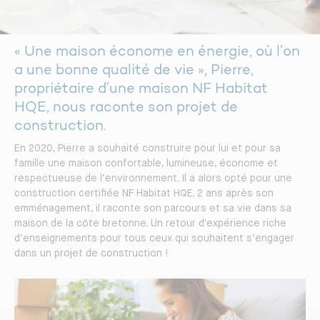
Construire votre maison
Vivez dans un logement sain
« Une maison économe en énergie, où l’on
a une bonne qualité de vie », Pierre,
Vivez dans un logement plus
propriétaire d’une maison NF Habitat
fonctionnel
HQE, nous raconte son projet de
construction.
En 2020, Pierre a souhaité construire pour lui et pour sa
Respectez davantage
famille une maison confortable, lumineuse, économe et
l’environnement
respectueuse de l’environnement. Il a alors opté pour une
construction certifiée NF Habitat HQE. 2 ans après son
emménagement, il raconte son parcours et sa vie dans sa
maison de la côte bretonne. Un retour d'expérience riche
Préférez un professionnel reconnu
d’enseignements pour tous ceux qui souhaitent s’engager
dans un projet de construction !
DÉCOUVRIR LA CERTIFICATION