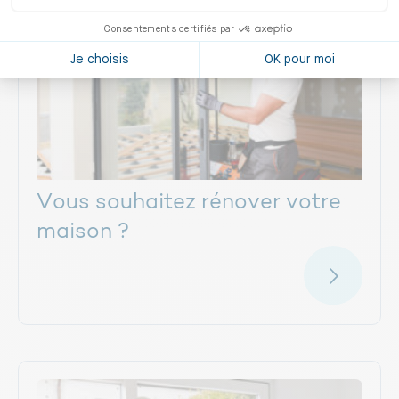
Éclairage naturel dans la salle de bain
:
profitez de la lumière naturelle ou d’un puit
de lumière.
Vous souhaitez rénover votre
maison ?
Indices d'ouverture définis
: les portes et
fenêtres du séjour, de la cuisine et des
chambres respectent des
indices d’ouverture minimum.
Éclairage obligatoire
: chaque pièce doit
avoir un point d’éclairage artificiel.