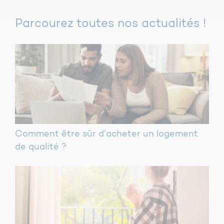
Parcourez toutes nos actualités !
Dans le cas d’une rénovation, l’éclairage de la
porte d’entrée est obligatoire et si vous
souhaitez aller plus loin, les dispositions citées
auparavant peuvent être prévues.
Comment être sûr d’acheter un logement
de qualité ?