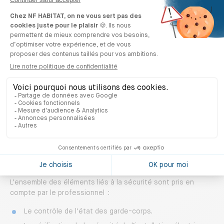
extérieurs.
Le saviez-vous ?
Avec la certification NF Habitat, vous pouvez obtenir
un label basse consommation et bas carbone (BBC
Effinergie Rénovation). Des émissions de CO2 divisées
par quatre et une réduction des consommations
énergétiques de 75 % en moyenne, voilà ce que vise ce
label. Faire des économies tout en participant aux
enjeux environnementaux, c’est possible !
Sécurité et fonctionnalité de la
maison
L’ensemble des éléments liés à la sécurité sont pris en
compte par le professionnel :
Le contrôle de l’état des garde-corps.