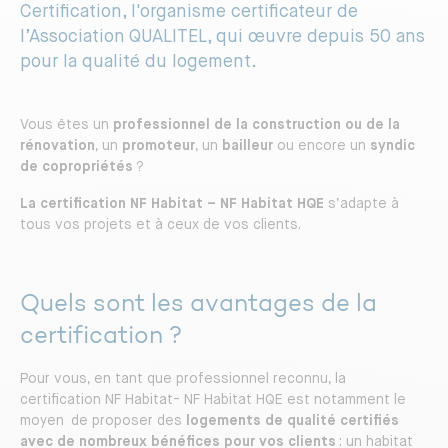
Certification, l'organisme certificateur de
Construire votre maison
l’Association QUALITEL, qui œuvre depuis 50 ans
Vivez dans un logement sain
pour la qualité du logement.
Vivez dans un logement plus
Vous êtes un
professionnel de la construction ou de la
fonctionnel
rénovation
, un
promoteur
, un
bailleur
ou encore un
syndic
de copropriétés
?
La certification NF Habitat – NF Habitat HQE
s’adapte à
Respectez davantage
tous vos projets et à ceux de vos clients.
l’environnement
Quels sont les avantages de la
Préférez un professionnel reconnu
certification ?
Pour vous, en tant que professionnel reconnu, la
certification NF Habitat- NF Habitat HQE est notamment le
DÉCOUVRIR LA CERTIFICATION
moyen de proposer des
logements de qualité certifiés
avec de nombreux bénéfices pour vos clients
: un habitat