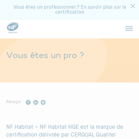
Vous êtes un professionnel ? En savoir plus sur la
certification
Ouvri
Réalisez des économies
Acheter un appartement
Vous êtes un pro ?
Bénéficiez d’une température idéale
Choisir un syndic
Limitez les nuisances sonores
Rénover votre copropriété
Partager :
Profitez d’une meilleure luminosité
Rénover votre maison
NF Habitat – NF Habitat HQE est la marque de
Gagnez en sécurité
certification délivrée par CERQUAL Qualitel