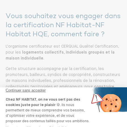
Vous souhaitez vous engager dans
la certification NF Habitat-NF
Habitat HQE, comment faire ?
L’organisme certificateur est CERQUAL Qualitel Certification,
pour les
logements collectifs, individuels groupés et la
maison individuelle
.
Cette structure accompagne par la certification, les
promoteurs, bailleurs, syndics de copropriété, constructeurs
de maisons individuelles, professionnels de la rénovation,
collectivités territoriales et aménageurs, pour
construire,
rénover ou exploiter des logements
de qualité, sains,
confortables et durables, pour le bien-être de leurs
occupants.
C’est un acteur incontournable de la certification de
logements en France. Depuis 50 ans, ce sont 3,5 millions de