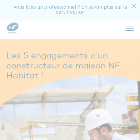
Vous êtes un professionnel ? En savoir plus sur la
certification
Ouvri
Réalisez des économies
Acheter un appartement
Les 5 engagements d’un
Bénéficiez d’une température idéale
constructeur de maison NF
Choisir un syndic
Habitat !
Limitez les nuisances sonores
Rénover votre copropriété
Profitez d’une meilleure luminosité
Rénover votre maison
Gagnez en sécurité