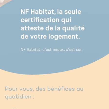
Construire votre maison
NF Habitat, la seule
Vivez dans un logement sain
certification qui
atteste de la qualité
Vivez dans un logement plus
fonctionnel
de votre logement.
NF Habitat, c'est mieux, c'est sûr.
Respectez davantage
l’environnement
Préférez un professionnel reconnu
Pour vous, des bénéfices au
quotidien :
DÉCOUVRIR LA CERTIFICATION