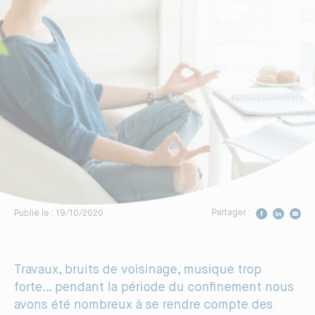
Construire votre maison
Vivez dans un logement sain
Vivez dans un logement plus
fonctionnel
Respectez davantage
l’environnement
Partager :
Publié le : 19/10/2020
Préférez un professionnel reconnu
Travaux, bruits de voisinage, musique trop
DÉCOUVRIR LA CERTIFICATION
forte… pendant la période du confinement nous
avons été nombreux à se rendre compte des