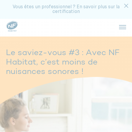
Vous êtes un professionnel ? En savoir plus sur la
certification
Ouvri
Réalisez des économies
Acheter un appartement
Le saviez-vous #3 : Avec NF
Bénéficiez d’une température idéale
Habitat, c’est moins de
Choisir un syndic
nuisances sonores !
Limitez les nuisances sonores
Rénover votre copropriété
Profitez d’une meilleure luminosité
Rénover votre maison
Gagnez en sécurité