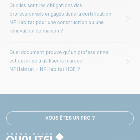
consommations
, etc.
Quelles sont les obligations des
NF Habitat ou NF Habitat HQE
avec un numéro
professionnels engagés dans la certification
C’est en travaillant avec un professionnel NF
de titulaire attestant qu’il respecte bien le
NF Habitat pour une construction ou une
Habitat que votre projet de construction ou
référentiel de qualité. Ce certificat est valable 3
rénovation de maison ?
de rénovation pourra être certifié NF Habitat.
ou 4 ans. Demandez-le à votre professionnel.
Rendez-vous également dans la rubrique
Quel document prouve qu’un professionnel
« trouver un professionnel » qui met à
est autorisé à utiliser la marque
disposition la liste des professionnels qui ont
NF Habitat – NF Habitat HQE ?
obtenus la certification.
VOUS ÊTES UN PRO ?